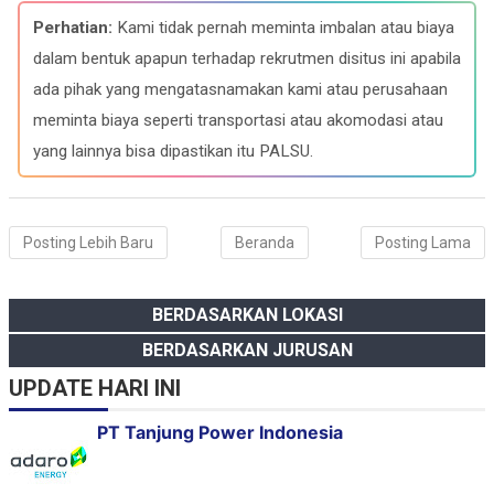
e
e
t
k
b
g
s
e
Perhatian:
Kami tidak pernah meminta imbalan atau biaya
o
r
A
d
o
a
p
I
dalam bentuk apapun terhadap rekrutmen disitus ini apabila
k
m
p
n
ada pihak yang mengatasnamakan kami atau perusahaan
meminta biaya seperti transportasi atau akomodasi atau
yang lainnya bisa dipastikan itu PALSU.
Posting Lebih Baru
Beranda
Posting Lama
BERDASARKAN LOKASI
BERDASARKAN JURUSAN
UPDATE HARI INI