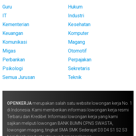
Guru
Hukum
IT
Industri
Kementerian
Kesehatan
Keuangan
Komputer
Komunikasi
Magang
Migas
Otomotif
Perbankan
Perpajakan
Psikologi
Sekretaris
Semua Jurusan
Teknik
OPENKERJA
merupakan salah satu website lowongan kerja No. 1
di Indonesia. Kami memberikan informasi lowongan kerja resmi
Terbaru dan Kredibel. Informasi lowongan kerja yang kami
sajikan meliputi lowongan BANK BUMN CPNS SWASTA,
lowongan magang, tingkat SMA SMK Sederajat D3 D4 S1 S2 S3