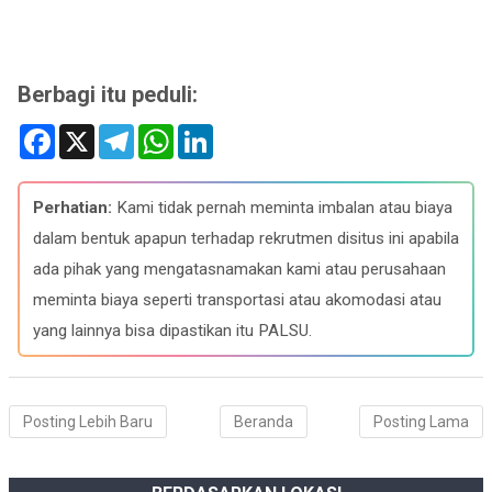
Berbagi itu peduli:
F
X
T
W
L
a
e
h
i
c
l
a
n
e
e
t
k
b
g
s
e
Perhatian:
Kami tidak pernah meminta imbalan atau biaya
o
r
A
d
o
a
p
I
dalam bentuk apapun terhadap rekrutmen disitus ini apabila
k
m
p
n
ada pihak yang mengatasnamakan kami atau perusahaan
meminta biaya seperti transportasi atau akomodasi atau
yang lainnya bisa dipastikan itu PALSU.
Posting Lebih Baru
Beranda
Posting Lama