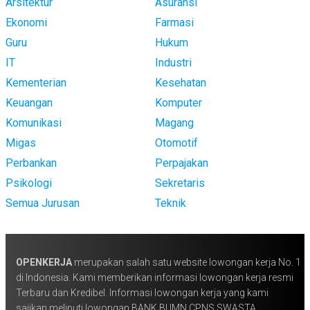
Arsitektur
Asuransi
Ekonomi
Farmasi
Guru
Hukum
IT
Industri
Kementerian
Kesehatan
Keuangan
Komputer
Komunikasi
Magang
Migas
Otomotif
Perbankan
Perpajakan
Psikologi
Sekretaris
Semua Jurusan
Teknik
OPENKERJA
merupakan salah satu website lowongan kerja No. 1
di Indonesia. Kami memberikan informasi lowongan kerja resmi
Terbaru dan Kredibel. Informasi lowongan kerja yang kami
sajikan meliputi lowongan BANK BUMN CPNS SWASTA,