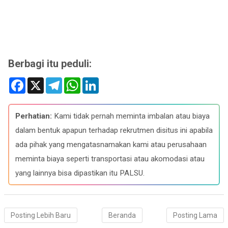
Berbagi itu peduli:
F
X
T
W
L
a
e
h
i
c
l
a
n
e
e
t
k
b
g
s
e
Perhatian:
Kami tidak pernah meminta imbalan atau biaya
o
r
A
d
o
a
p
I
dalam bentuk apapun terhadap rekrutmen disitus ini apabila
k
m
p
n
ada pihak yang mengatasnamakan kami atau perusahaan
meminta biaya seperti transportasi atau akomodasi atau
yang lainnya bisa dipastikan itu PALSU.
Posting Lebih Baru
Beranda
Posting Lama