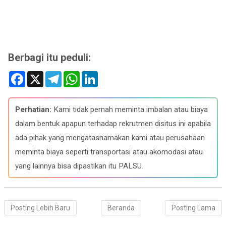
Berbagi itu peduli:
F
X
T
W
L
a
e
h
i
c
l
a
n
e
e
t
k
b
g
s
e
Perhatian:
Kami tidak pernah meminta imbalan atau biaya
o
r
A
d
o
a
p
I
dalam bentuk apapun terhadap rekrutmen disitus ini apabila
k
m
p
n
ada pihak yang mengatasnamakan kami atau perusahaan
meminta biaya seperti transportasi atau akomodasi atau
yang lainnya bisa dipastikan itu PALSU.
Posting Lebih Baru
Beranda
Posting Lama