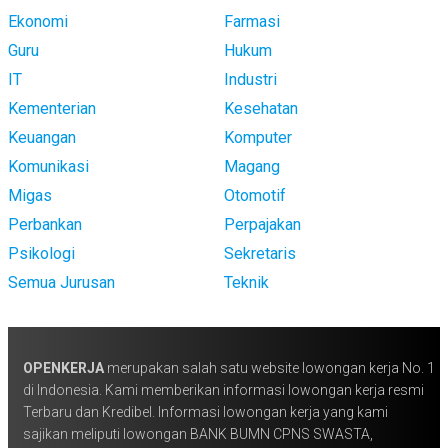
Ekonomi
Farmasi
Guru
Hukum
IT
Industri
Kementerian
Kesehatan
Keuangan
Komputer
Komunikasi
Magang
Migas
Otomotif
Perbankan
Perpajakan
Psikologi
Sekretaris
Semua Jurusan
Teknik
OPENKERJA
merupakan salah satu website lowongan kerja No. 1
di Indonesia. Kami memberikan informasi lowongan kerja resmi
Terbaru dan Kredibel. Informasi lowongan kerja yang kami
sajikan meliputi lowongan BANK BUMN CPNS SWASTA,