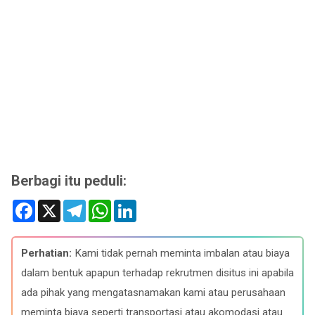
Berbagi itu peduli:
F
X
T
W
L
a
e
h
i
c
l
a
n
e
e
t
k
b
g
s
e
Perhatian:
Kami tidak pernah meminta imbalan atau biaya
o
r
A
d
o
a
p
I
dalam bentuk apapun terhadap rekrutmen disitus ini apabila
k
m
p
n
ada pihak yang mengatasnamakan kami atau perusahaan
meminta biaya seperti transportasi atau akomodasi atau