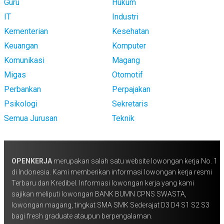
Guru
Hukum
IT
Industri
Kementerian
Kesehatan
Keuangan
Komputer
Komunikasi
Magang
Migas
Otomotif
Perbankan
Perpajakan
Psikologi
Sekretaris
Semua Jurusan
Teknik
OPENKERJA
merupakan salah satu website lowongan kerja No. 1
di Indonesia. Kami memberikan informasi lowongan kerja resmi
Terbaru dan Kredibel. Informasi lowongan kerja yang kami
sajikan meliputi lowongan BANK BUMN CPNS SWASTA,
lowongan magang, tingkat SMA SMK Sederajat D3 D4 S1 S2 S3
bagi fresh graduate ataupun berpengalaman.