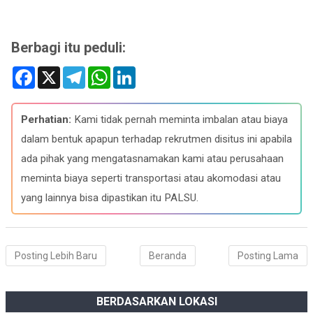
Berbagi itu peduli:
F
X
T
W
L
a
e
h
i
c
l
a
n
e
e
t
k
b
g
s
e
Perhatian:
Kami tidak pernah meminta imbalan atau biaya
o
r
A
d
o
a
p
I
dalam bentuk apapun terhadap rekrutmen disitus ini apabila
k
m
p
n
ada pihak yang mengatasnamakan kami atau perusahaan
meminta biaya seperti transportasi atau akomodasi atau
yang lainnya bisa dipastikan itu PALSU.
Posting Lebih Baru
Beranda
Posting Lama
BERDASARKAN LOKASI