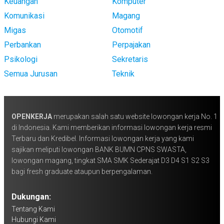
Keuangan
Komputer
Komunikasi
Magang
Migas
Otomotif
Perbankan
Perpajakan
Psikologi
Sekretaris
Semua Jurusan
Teknik
OPENKERJA
merupakan salah satu website lowongan kerja No. 1
di Indonesia. Kami memberikan informasi lowongan kerja resmi
Terbaru dan Kredibel. Informasi lowongan kerja yang kami
sajikan meliputi lowongan BANK BUMN CPNS SWASTA,
lowongan magang, tingkat SMA SMK Sederajat D3 D4 S1 S2 S3
bagi fresh graduate ataupun berpengalaman.
Dukungan:
Tentang Kami
Hubungi Kami