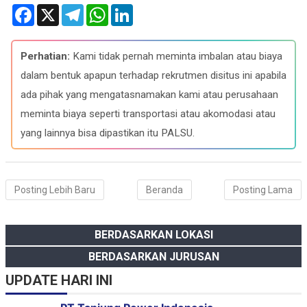
F
X
T
W
L
a
e
h
i
c
l
a
n
e
e
t
k
b
g
s
e
Perhatian:
Kami tidak pernah meminta imbalan atau biaya
o
r
A
d
o
a
p
I
dalam bentuk apapun terhadap rekrutmen disitus ini apabila
k
m
p
n
ada pihak yang mengatasnamakan kami atau perusahaan
meminta biaya seperti transportasi atau akomodasi atau
yang lainnya bisa dipastikan itu PALSU.
Posting Lebih Baru
Beranda
Posting Lama
BERDASARKAN LOKASI
BERDASARKAN JURUSAN
UPDATE HARI INI