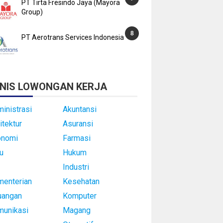
PT Tirta Fresindo Jaya (Mayora
Group)
PT Aerotrans Services Indonesia
NIS LOWONGAN KERJA
inistrasi
Akuntansi
itektur
Asuransi
onomi
Farmasi
u
Hukum
Industri
enterian
Kesehatan
uangan
Komputer
munikasi
Magang