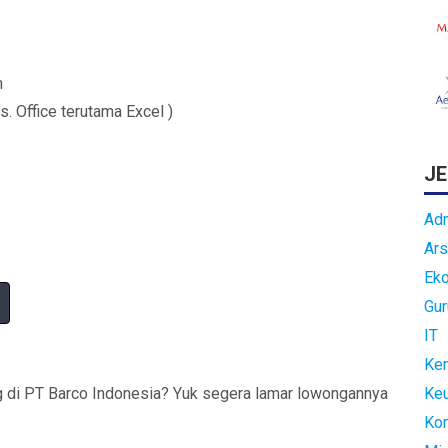
n
. Office terutama Excel )
JE
Adm
Ars
Ek
Gur
IT
Kem
g di PT Barco Indonesia? Yuk segera lamar lowongannya
Ke
Ko