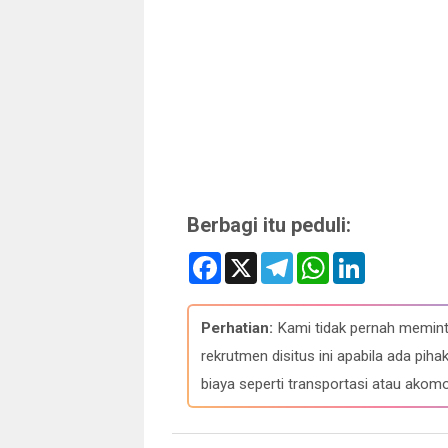
Berbagi itu peduli:
F
X
T
W
L
a
e
h
i
c
l
a
n
e
e
t
k
b
g
s
e
Perhatian:
Kami tidak pernah memint
o
r
A
d
o
a
p
I
rekrutmen disitus ini apabila ada p
k
m
p
n
biaya seperti transportasi atau akomo