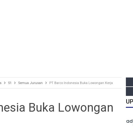
s
S1
Semua Jurusan
PT Barco Indonesia Buka Lowongan Kerja
UP
onesia Buka Lowongan