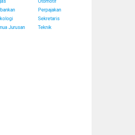
gas
Otomotif
rbankan
Perpajakan
kologi
Sekretaris
mua Jurusan
Teknik