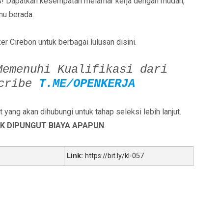
lus! Dapatkan kesempatan melamar kerja dengan mudah,
mu berada.
er Cirebon untuk berbagai lulusan disini.
Memenuhi Kualifikasi dari
scribe
T.ME/OPENKERJA
yang akan dihubungi untuk tahap seleksi lebih lanjut.
K DIPUNGUT BIAYA APAPUN
.
Link:
https://bit.ly/kl-057