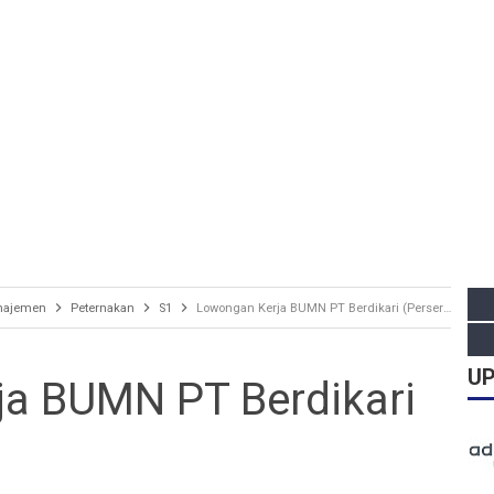
najemen
Peternakan
S1
Lowongan Kerja BUMN PT Berdikari (Persero)
UP
a BUMN PT Berdikari