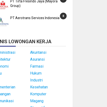
PT Tirta Fresindo Jaya (Mayora
Group)
PT Aerotrans Services Indonesia
NIS LOWONGAN KERJA
inistrasi
Akuntansi
itektur
Asuransi
onomi
Farmasi
u
Hukum
Industri
enterian
Kesehatan
uangan
Komputer
munikasi
Magang