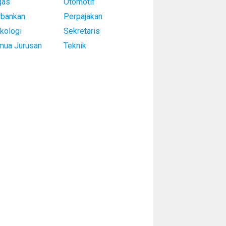
gas
Otomotif
rbankan
Perpajakan
kologi
Sekretaris
mua Jurusan
Teknik