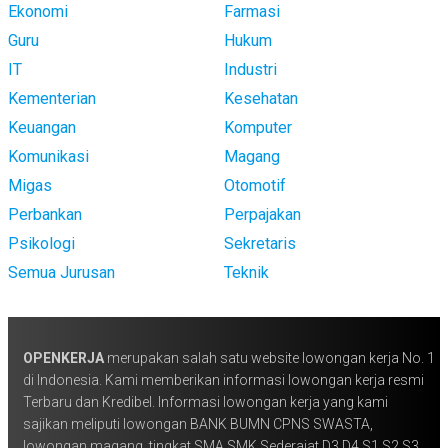
Ekonomi
Farmasi
Guru
Hukum
IT
Industri
Kementerian
Kesehatan
Keuangan
Komputer
Komunikasi
Magang
Migas
Otomotif
Perbankan
Perpajakan
Psikologi
Sekretaris
Semua Jurusan
Teknik
OPENKERJA
merupakan salah satu website lowongan kerja No. 1
di Indonesia. Kami memberikan informasi lowongan kerja resmi
Terbaru dan Kredibel. Informasi lowongan kerja yang kami
sajikan meliputi lowongan BANK BUMN CPNS SWASTA,
lowongan magang, tingkat SMA SMK Sederajat D3 D4 S1 S2 S3