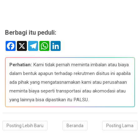
Berbagi itu peduli:
F
X
T
W
L
a
e
h
i
c
l
a
n
e
e
t
k
b
g
s
e
Perhatian:
Kami tidak pernah meminta imbalan atau biaya
o
r
A
d
o
a
p
I
dalam bentuk apapun terhadap rekrutmen disitus ini apabila
k
m
p
n
ada pihak yang mengatasnamakan kami atau perusahaan
meminta biaya seperti transportasi atau akomodasi atau
yang lainnya bisa dipastikan itu PALSU.
Posting Lebih Baru
Beranda
Posting Lama