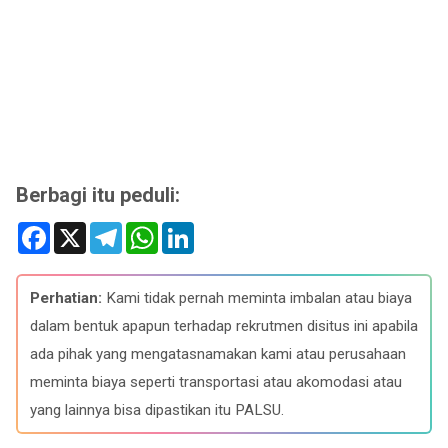
Berbagi itu peduli:
F
X
T
W
L
a
e
h
i
c
l
a
n
e
e
t
k
b
g
s
e
Perhatian:
Kami tidak pernah meminta imbalan atau biaya
o
r
A
d
o
a
p
I
dalam bentuk apapun terhadap rekrutmen disitus ini apabila
k
m
p
n
ada pihak yang mengatasnamakan kami atau perusahaan
meminta biaya seperti transportasi atau akomodasi atau
yang lainnya bisa dipastikan itu PALSU.