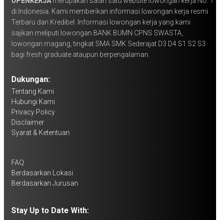
OPENKERJA
merupakan salah satu website lowongan kerja No. 1
di Indonesia. Kami memberikan informasi lowongan kerja resmi
Terbaru dan Kredibel. Informasi lowongan kerja yang kami
sajikan meliputi lowongan BANK BUMN CPNS SWASTA,
lowongan magang, tingkat SMA SMK Sederajat D3 D4 S1 S2 S3
bagi fresh graduate ataupun berpengalaman.
Dukungan:
Tentang Kami
Hubungi Kami
Privacy Policy
Disclaimer
Syarat & Ketentuan
FAQ
Berdasarkan Lokasi
Berdasarkan Jurusan
Stay Up to Date With: