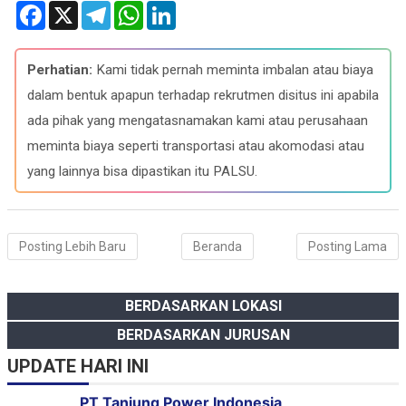
F
X
T
W
L
a
e
h
i
c
l
a
n
e
e
t
k
b
g
s
e
Perhatian:
Kami tidak pernah meminta imbalan atau biaya
o
r
A
d
o
a
p
I
dalam bentuk apapun terhadap rekrutmen disitus ini apabila
k
m
p
n
ada pihak yang mengatasnamakan kami atau perusahaan
meminta biaya seperti transportasi atau akomodasi atau
yang lainnya bisa dipastikan itu PALSU.
Posting Lebih Baru
Beranda
Posting Lama
BERDASARKAN LOKASI
BERDASARKAN JURUSAN
UPDATE HARI INI