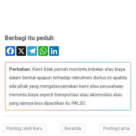
Berbagi itu peduli:
F
X
T
W
L
a
e
h
i
c
l
a
n
e
e
t
k
b
g
s
e
Perhatian:
Kami tidak pernah meminta imbalan atau biaya
o
r
A
d
o
a
p
I
dalam bentuk apapun terhadap rekrutmen disitus ini apabila
k
m
p
n
ada pihak yang mengatasnamakan kami atau perusahaan
meminta biaya seperti transportasi atau akomodasi atau
yang lainnya bisa dipastikan itu PALSU.
Posting Lebih Baru
Beranda
Posting Lama