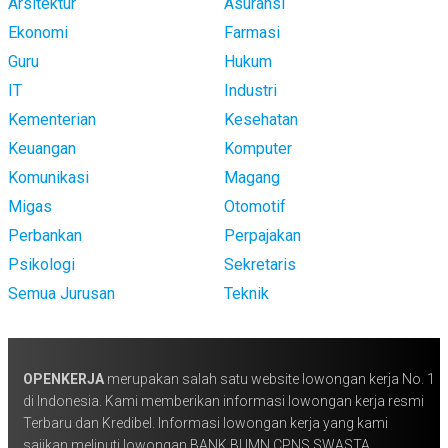
Arsitektur
Asuransi
Ekonomi
Farmasi
Guru
Hukum
IT
Industri
Kementerian
Kesehatan
Keuangan
Komputer
Komunikasi
Magang
Migas
Otomotif
Perbankan
Perpajakan
Psikologi
Sekretaris
Semua Jurusan
Teknik
OPENKERJA
merupakan salah satu website lowongan kerja No. 1
di Indonesia. Kami memberikan informasi lowongan kerja resmi
Terbaru dan Kredibel. Informasi lowongan kerja yang kami
sajikan meliputi lowongan BANK BUMN CPNS SWASTA,