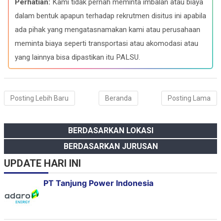
Perhatian:
Kami tidak pernah meminta imbalan atau biaya
o
r
A
d
o
a
p
I
dalam bentuk apapun terhadap rekrutmen disitus ini apabila
k
m
p
n
ada pihak yang mengatasnamakan kami atau perusahaan
meminta biaya seperti transportasi atau akomodasi atau
yang lainnya bisa dipastikan itu PALSU.
Posting Lebih Baru
Beranda
Posting Lama
BERDASARKAN LOKASI
BERDASARKAN JURUSAN
UPDATE HARI INI