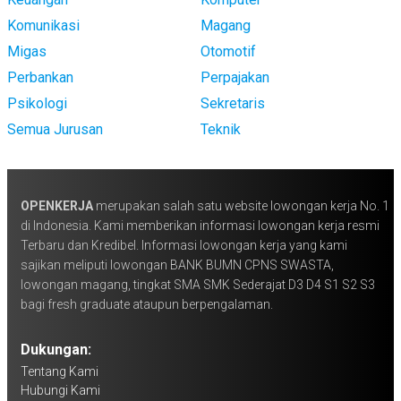
Komunikasi
Magang
Migas
Otomotif
Perbankan
Perpajakan
Psikologi
Sekretaris
Semua Jurusan
Teknik
OPENKERJA
merupakan salah satu website lowongan kerja No. 1
di Indonesia. Kami memberikan informasi lowongan kerja resmi
Terbaru dan Kredibel. Informasi lowongan kerja yang kami
sajikan meliputi lowongan BANK BUMN CPNS SWASTA,
lowongan magang, tingkat SMA SMK Sederajat D3 D4 S1 S2 S3
bagi fresh graduate ataupun berpengalaman.
Dukungan:
Tentang Kami
Hubungi Kami