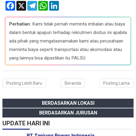
F
X
T
W
L
a
e
h
i
c
l
a
n
e
e
t
k
b
g
s
e
Perhatian:
Kami tidak pernah meminta imbalan atau biaya
o
r
A
d
o
a
p
I
dalam bentuk apapun terhadap rekrutmen disitus ini apabila
k
m
p
n
ada pihak yang mengatasnamakan kami atau perusahaan
meminta biaya seperti transportasi atau akomodasi atau
yang lainnya bisa dipastikan itu PALSU.
Posting Lebih Baru
Beranda
Posting Lama
BERDASARKAN LOKASI
BERDASARKAN JURUSAN
UPDATE HARI INI