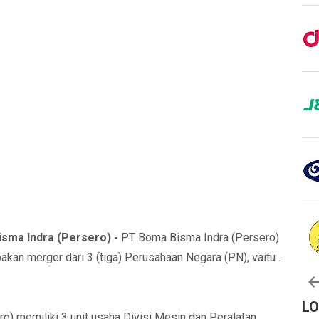
ma Indra (Persero) -
PT Boma Bisma Indra (Persero)
kan merger dari 3 (tiga) Perusahaan Negara (PN), vaitu .
L
ro) memiliki 3 unit usaha Divisi Mesin dan Peralatan