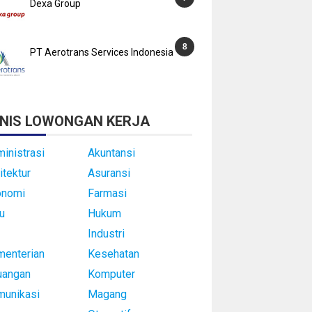
Dexa Group
PT Aerotrans Services Indonesia
NIS LOWONGAN KERJA
inistrasi
Akuntansi
itektur
Asuransi
onomi
Farmasi
u
Hukum
Industri
enterian
Kesehatan
uangan
Komputer
munikasi
Magang