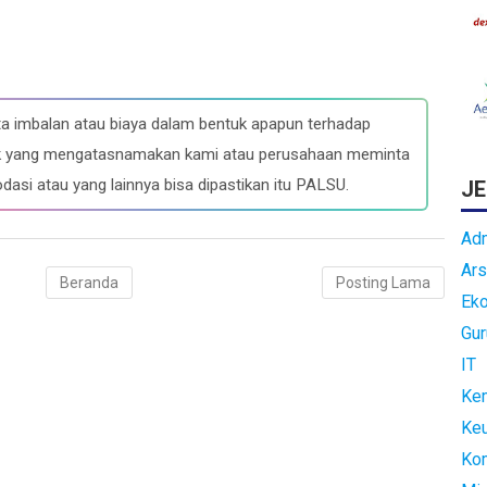
a imbalan atau biaya dalam bentuk apapun terhadap
ihak yang mengatasnamakan kami atau perusahaan meminta
dasi atau yang lainnya bisa dipastikan itu PALSU.
JE
Adm
Ars
Beranda
Posting Lama
Ek
Gur
IT
Kem
Ke
Ko