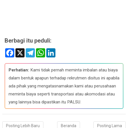
Berbagi itu peduli:
F
X
T
W
L
a
e
h
i
c
l
a
n
e
e
t
k
b
g
s
e
Perhatian:
Kami tidak pernah meminta imbalan atau biaya
o
r
A
d
o
a
p
I
dalam bentuk apapun terhadap rekrutmen disitus ini apabila
k
m
p
n
ada pihak yang mengatasnamakan kami atau perusahaan
meminta biaya seperti transportasi atau akomodasi atau
yang lainnya bisa dipastikan itu PALSU.
Posting Lebih Baru
Beranda
Posting Lama