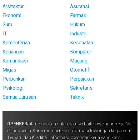
Arsitektur
Asuransi
Ekonomi
Farmasi
Guru
Hukum
IT
Industri
Kementerian
Kesehatan
Keuangan
Komputer
Komunikasi
Magang
Migas
Otomotif
Perbankan
Perpajakan
Psikologi
Sekretaris
Semua Jurusan
Teknik
OPENKERJA
merupakan salah satu website lowongan kerja No. 1
di Indonesia. Kami memberikan informasi lowongan kerja resmi
Terbaru dan Kredibel. Informasi lowongan kerja yang kami