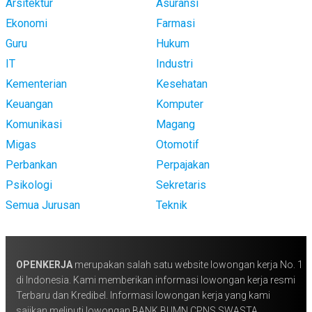
Arsitektur
Asuransi
Ekonomi
Farmasi
Guru
Hukum
IT
Industri
Kementerian
Kesehatan
Keuangan
Komputer
Komunikasi
Magang
Migas
Otomotif
Perbankan
Perpajakan
Psikologi
Sekretaris
Semua Jurusan
Teknik
OPENKERJA
merupakan salah satu website lowongan kerja No. 1
di Indonesia. Kami memberikan informasi lowongan kerja resmi
Terbaru dan Kredibel. Informasi lowongan kerja yang kami
sajikan meliputi lowongan BANK BUMN CPNS SWASTA,