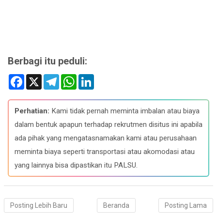
Berbagi itu peduli:
F
X
T
W
L
a
e
h
i
c
l
a
n
e
e
t
k
b
g
s
e
Perhatian:
Kami tidak pernah meminta imbalan atau biaya
o
r
A
d
o
a
p
I
dalam bentuk apapun terhadap rekrutmen disitus ini apabila
k
m
p
n
ada pihak yang mengatasnamakan kami atau perusahaan
meminta biaya seperti transportasi atau akomodasi atau
yang lainnya bisa dipastikan itu PALSU.
Posting Lebih Baru
Beranda
Posting Lama