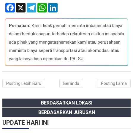
F
X
T
W
L
a
e
h
i
c
l
a
n
e
e
t
k
b
g
s
e
Perhatian:
Kami tidak pernah meminta imbalan atau biaya
o
r
A
d
o
a
p
I
dalam bentuk apapun terhadap rekrutmen disitus ini apabila
k
m
p
n
ada pihak yang mengatasnamakan kami atau perusahaan
meminta biaya seperti transportasi atau akomodasi atau
yang lainnya bisa dipastikan itu PALSU.
Posting Lebih Baru
Beranda
Posting Lama
BERDASARKAN LOKASI
BERDASARKAN JURUSAN
UPDATE HARI INI