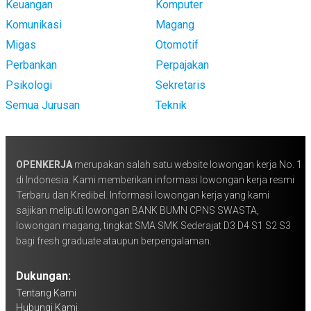
Keuangan
Komputer
Komunikasi
Magang
Migas
Otomotif
Perbankan
Perpajakan
Psikologi
Sekretaris
Semua Jurusan
Teknik
OPENKERJA
merupakan salah satu website lowongan kerja No. 1
di Indonesia. Kami memberikan informasi lowongan kerja resmi
Terbaru dan Kredibel. Informasi lowongan kerja yang kami
sajikan meliputi lowongan BANK BUMN CPNS SWASTA,
lowongan magang, tingkat SMA SMK Sederajat D3 D4 S1 S2 S3
bagi fresh graduate ataupun berpengalaman.
Dukungan:
Tentang Kami
Hubungi Kami