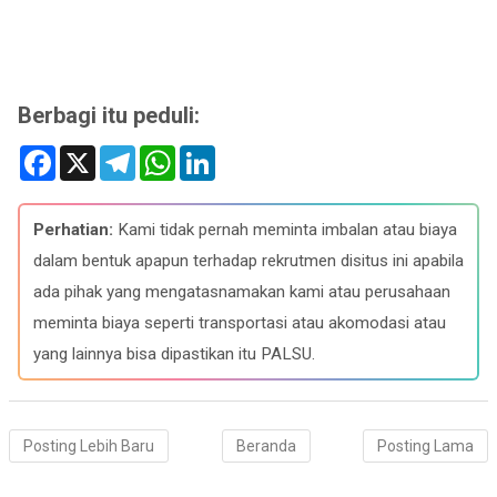
Berbagi itu peduli:
F
X
T
W
L
a
e
h
i
c
l
a
n
e
e
t
k
b
g
s
e
Perhatian:
Kami tidak pernah meminta imbalan atau biaya
o
r
A
d
o
a
p
I
dalam bentuk apapun terhadap rekrutmen disitus ini apabila
k
m
p
n
ada pihak yang mengatasnamakan kami atau perusahaan
meminta biaya seperti transportasi atau akomodasi atau
yang lainnya bisa dipastikan itu PALSU.
Posting Lebih Baru
Beranda
Posting Lama