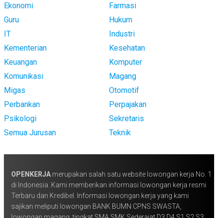
Ekonomi
Farmasi
Guru
Hukum
IT
Industri
Kementerian
Kesehatan
Keuangan
Komputer
Komunikasi
Magang
Migas
Otomotif
Perbankan
Perpajakan
Psikologi
Sekretaris
Semua Jurusan
Teknik
OPENKERJA
merupakan salah satu website lowongan kerja No. 1
di Indonesia. Kami memberikan informasi lowongan kerja resmi
Terbaru dan Kredibel. Informasi lowongan kerja yang kami
sajikan meliputi lowongan BANK BUMN CPNS SWASTA,
lowongan magang, tingkat SMA SMK Sederajat D3 D4 S1 S2 S3