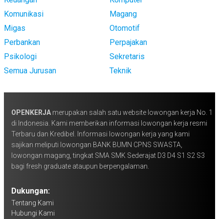
Komunikasi
Magang
Migas
Otomotif
Perbankan
Perpajakan
Psikologi
Sekretaris
Semua Jurusan
Teknik
OPENKERJA
merupakan salah satu website lowongan kerja No. 1
di Indonesia. Kami memberikan informasi lowongan kerja resmi
Terbaru dan Kredibel. Informasi lowongan kerja yang kami
sajikan meliputi lowongan BANK BUMN CPNS SWASTA,
lowongan magang, tingkat SMA SMK Sederajat D3 D4 S1 S2 S3
bagi fresh graduate ataupun berpengalaman.
Dukungan:
Tentang Kami
Hubungi Kami