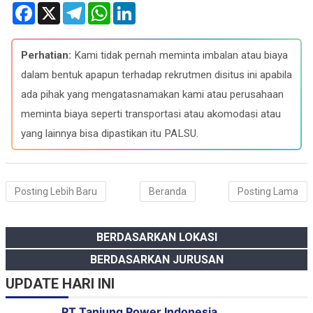
F
X
T
W
L
a
e
h
i
c
l
a
n
e
e
t
k
b
g
s
e
Perhatian:
Kami tidak pernah meminta imbalan atau biaya
o
r
A
d
o
a
p
I
dalam bentuk apapun terhadap rekrutmen disitus ini apabila
k
m
p
n
ada pihak yang mengatasnamakan kami atau perusahaan
meminta biaya seperti transportasi atau akomodasi atau
yang lainnya bisa dipastikan itu PALSU.
Posting Lebih Baru
Beranda
Posting Lama
BERDASARKAN LOKASI
BERDASARKAN JURUSAN
UPDATE HARI INI