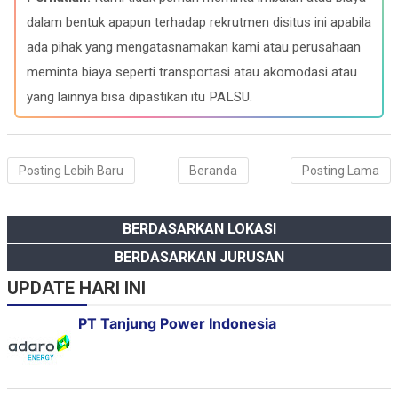
o
r
A
d
o
a
p
I
dalam bentuk apapun terhadap rekrutmen disitus ini apabila
k
m
p
n
ada pihak yang mengatasnamakan kami atau perusahaan
meminta biaya seperti transportasi atau akomodasi atau
yang lainnya bisa dipastikan itu PALSU.
Posting Lebih Baru
Beranda
Posting Lama
BERDASARKAN LOKASI
BERDASARKAN JURUSAN
UPDATE HARI INI