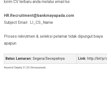
kirim CV terbaru anda melalui email ke:
HR.Recruitment@bankmayapada.com
Subject Email : LI_CS_Name
Proses rekrutmen & seleksi pelamar tidak dipungut biaya
apapun
Batas Lamaran:
Segera/Secepatnya
Link:
http://bit.ly/ok
Keyword: Sarjana, S1, D3, Semua jurusan,