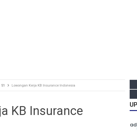
S1
Lowongan Kerja KB Insurance Indonesia
UP
a KB Insurance