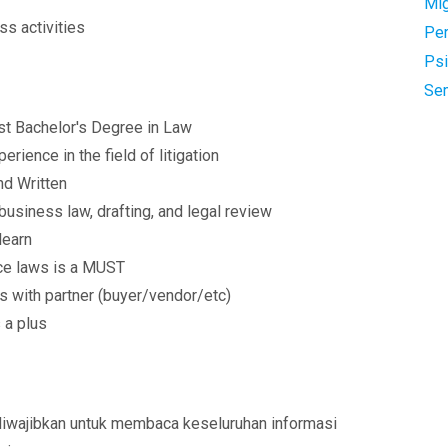
Mi
ss activities
Pe
Psi
Se
st Bachelor's Degree in Law
erience in the field of litigation
nd Written
business law, drafting, and legal review
 learn
ce laws is a MUST
 with partner (buyer/vendor/etc)
 a plus
diwajibkan untuk membaca keseluruhan informasi