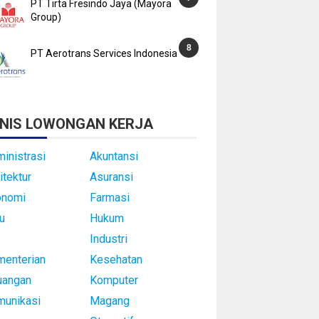
PT Tirta Fresindo Jaya (Mayora
Group)
PT Aerotrans Services Indonesia
NIS LOWONGAN KERJA
inistrasi
Akuntansi
itektur
Asuransi
onomi
Farmasi
u
Hukum
Industri
enterian
Kesehatan
uangan
Komputer
munikasi
Magang