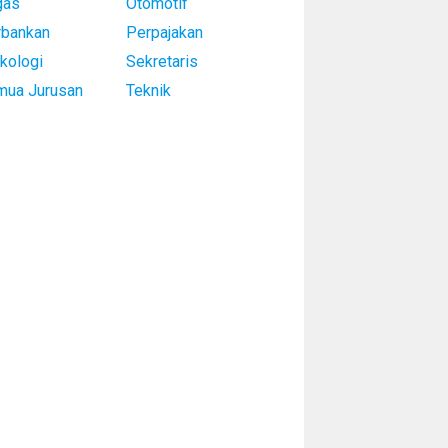
gas
Otomotif
rbankan
Perpajakan
kologi
Sekretaris
mua Jurusan
Teknik