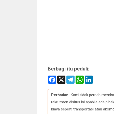
Berbagi itu peduli:
F
X
T
W
L
a
e
h
i
c
l
a
n
e
e
t
k
b
g
s
e
Perhatian:
Kami tidak pernah memint
o
r
A
d
o
a
p
I
rekrutmen disitus ini apabila ada p
k
m
p
n
biaya seperti transportasi atau akomo