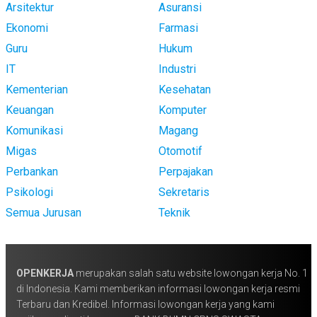
Arsitektur
Asuransi
Ekonomi
Farmasi
Guru
Hukum
IT
Industri
Kementerian
Kesehatan
Keuangan
Komputer
Komunikasi
Magang
Migas
Otomotif
Perbankan
Perpajakan
Psikologi
Sekretaris
Semua Jurusan
Teknik
OPENKERJA
merupakan salah satu website lowongan kerja No. 1
di Indonesia. Kami memberikan informasi lowongan kerja resmi
Terbaru dan Kredibel. Informasi lowongan kerja yang kami