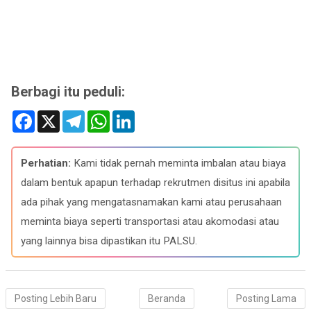
Berbagi itu peduli:
F
X
T
W
L
a
e
h
i
c
l
a
n
e
e
t
k
b
g
s
e
Perhatian:
Kami tidak pernah meminta imbalan atau biaya
o
r
A
d
o
a
p
I
dalam bentuk apapun terhadap rekrutmen disitus ini apabila
k
m
p
n
ada pihak yang mengatasnamakan kami atau perusahaan
meminta biaya seperti transportasi atau akomodasi atau
yang lainnya bisa dipastikan itu PALSU.
Posting Lebih Baru
Beranda
Posting Lama