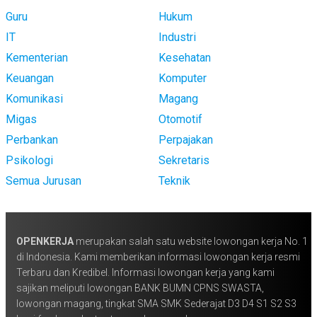
Guru
Hukum
IT
Industri
Kementerian
Kesehatan
Keuangan
Komputer
Komunikasi
Magang
Migas
Otomotif
Perbankan
Perpajakan
Psikologi
Sekretaris
Semua Jurusan
Teknik
OPENKERJA
merupakan salah satu website lowongan kerja No. 1
di Indonesia. Kami memberikan informasi lowongan kerja resmi
Terbaru dan Kredibel. Informasi lowongan kerja yang kami
sajikan meliputi lowongan BANK BUMN CPNS SWASTA,
lowongan magang, tingkat SMA SMK Sederajat D3 D4 S1 S2 S3