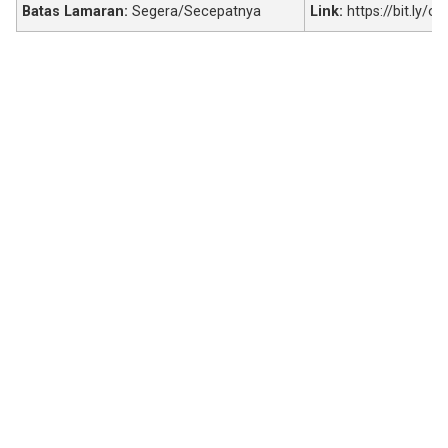
Batas Lamaran:
Segera/Secepatnya
Link:
https://bit.ly/o