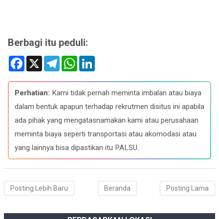
Berbagi itu peduli:
F
X
T
W
L
a
e
h
i
c
l
a
n
e
e
t
k
b
g
s
e
Perhatian:
Kami tidak pernah meminta imbalan atau biaya
o
r
A
d
o
a
p
I
dalam bentuk apapun terhadap rekrutmen disitus ini apabila
k
m
p
n
ada pihak yang mengatasnamakan kami atau perusahaan
meminta biaya seperti transportasi atau akomodasi atau
yang lainnya bisa dipastikan itu PALSU.
Posting Lebih Baru
Beranda
Posting Lama