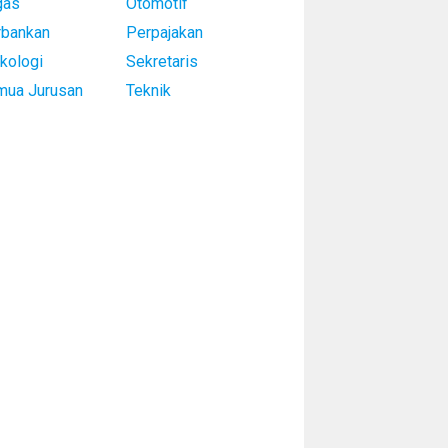
gas
Otomotif
rbankan
Perpajakan
kologi
Sekretaris
mua Jurusan
Teknik