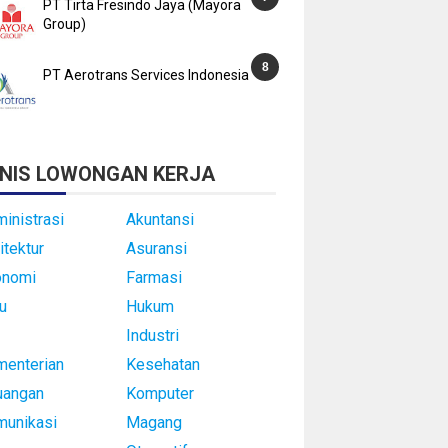
PT Tirta Fresindo Jaya (Mayora
Group)
PT Aerotrans Services Indonesia
NIS LOWONGAN KERJA
inistrasi
Akuntansi
itektur
Asuransi
onomi
Farmasi
u
Hukum
Industri
enterian
Kesehatan
uangan
Komputer
munikasi
Magang