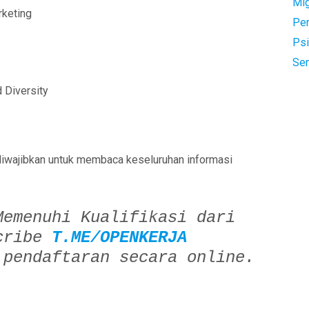
Mi
rketing
Pe
Psi
Se
 Diversity
diwajibkan untuk membaca keseluruhan informasi
Memenuhi Kualifikasi dari
cribe
T.ME/OPENKERJA
 pendaftaran secara online.