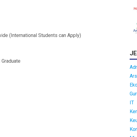
ide (International Students can Apply)
JE
d Graduate
Adm
Ars
Ek
Gur
IT
Kem
Ke
Ko