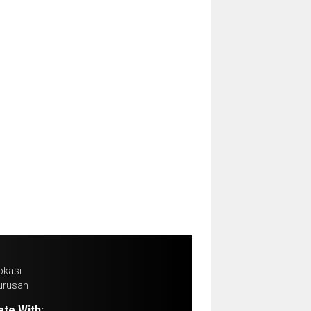
okasi
urusan
ate With: