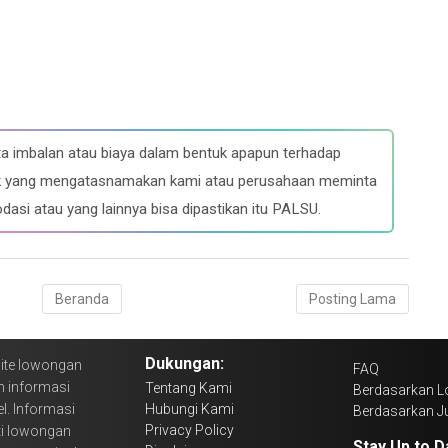
a imbalan atau biaya dalam bentuk apapun terhadap
ihak yang mengatasnamakan kami atau perusahaan meminta
dasi atau yang lainnya bisa dipastikan itu PALSU.
Beranda
Posting Lama
Dukungan:
ite lowongan
FAQ
n informasi
Tentang Kami
Berdasarkan L
l. Informasi
Hubungi Kami
Berdasarkan J
Privacy Policy
ti lowongan
Stay Up to D