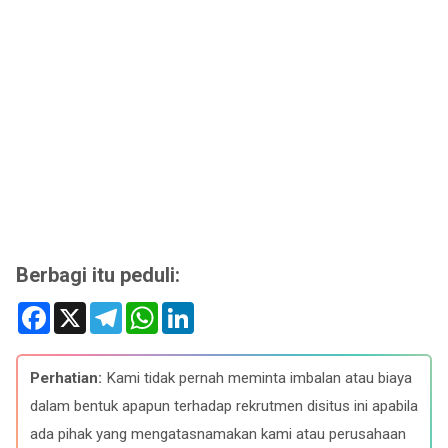
Berbagi itu peduli:
F
X
T
W
L
a
e
h
i
c
l
a
n
e
e
t
k
b
g
s
e
Perhatian:
Kami tidak pernah meminta imbalan atau biaya
o
r
A
d
o
a
p
I
dalam bentuk apapun terhadap rekrutmen disitus ini apabila
k
m
p
n
ada pihak yang mengatasnamakan kami atau perusahaan