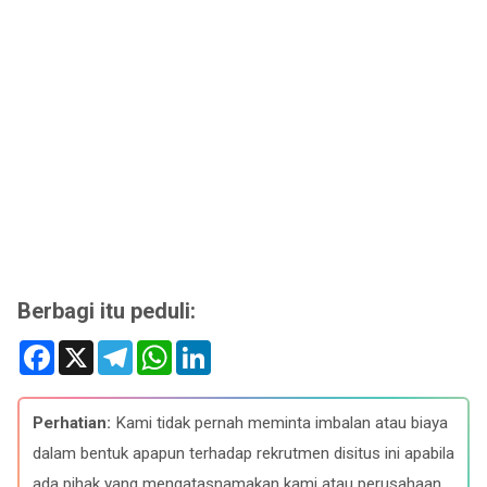
Berbagi itu peduli:
F
X
T
W
L
a
e
h
i
c
l
a
n
e
e
t
k
b
g
s
e
Perhatian:
Kami tidak pernah meminta imbalan atau biaya
o
r
A
d
o
a
p
I
dalam bentuk apapun terhadap rekrutmen disitus ini apabila
k
m
p
n
ada pihak yang mengatasnamakan kami atau perusahaan