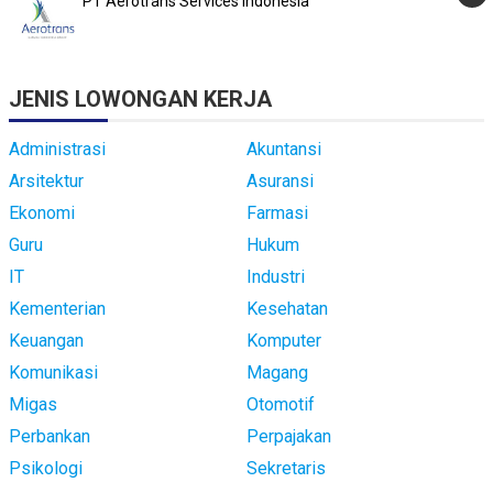
PT Aerotrans Services Indonesia
JENIS LOWONGAN KERJA
Administrasi
Akuntansi
Arsitektur
Asuransi
Ekonomi
Farmasi
Guru
Hukum
IT
Industri
Kementerian
Kesehatan
Keuangan
Komputer
Komunikasi
Magang
Migas
Otomotif
Perbankan
Perpajakan
Psikologi
Sekretaris