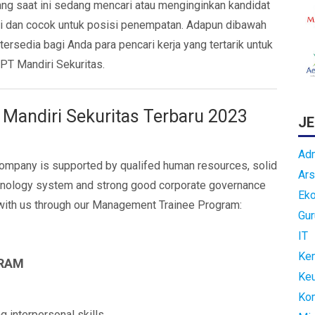
ang saat ini sedang mencari atau menginginkan kandidat
uai dan cocok untuk posisi penempatan. Adapun dibawah
 tersedia bagi Anda para pencari kerja yang tertarik untuk
T Mandiri Sekuritas.
Mandiri Sekuritas Terbaru 2023
JE
Adm
Company is supported by qualifed human resources, solid
Ars
echnology system and strong good corporate governance
Ek
 with us through our Management Trainee Program:
Gur
IT
Kem
RAM
Ke
Ko
g interpersonal skills