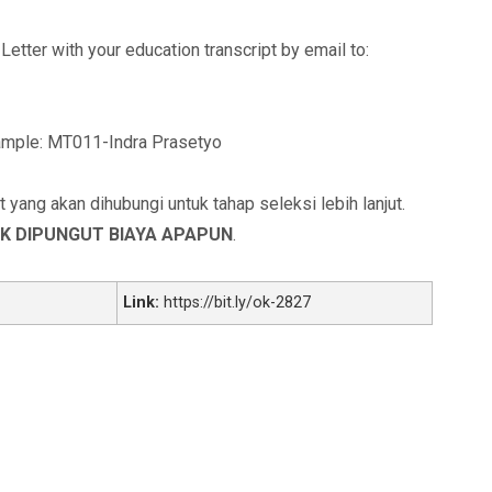
etter with your education transcript by email to:
xample: MT011-Indra Prasetyo
yang akan dihubungi untuk tahap seleksi lebih lanjut.
K DIPUNGUT BIAYA APAPUN
.
Link:
https://bit.ly/ok-2827