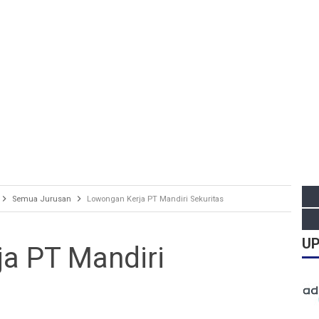
Semua Jurusan
Lowongan Kerja PT Mandiri Sekuritas
UP
a PT Mandiri