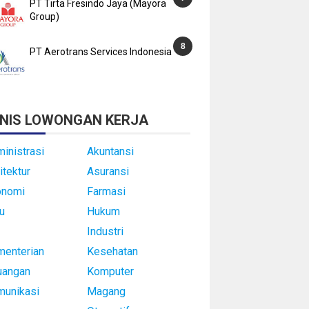
PT Tirta Fresindo Jaya (Mayora
Group)
PT Aerotrans Services Indonesia
NIS LOWONGAN KERJA
inistrasi
Akuntansi
itektur
Asuransi
onomi
Farmasi
u
Hukum
Industri
enterian
Kesehatan
uangan
Komputer
munikasi
Magang