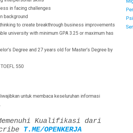
Mi
ess in facing challenges
Pe
ion background
Psi
 thinking to create breakthrough business improvements
Se
able university with minimum GPA 3.25 or maximum has
lor’s Degree and 27 years old for Master’s Degree by
m TOEFL 550
diwajibkan untuk membaca keseluruhan informasi
.
Memenuhi Kualifikasi dari
scribe
T.ME/OPENKERJA