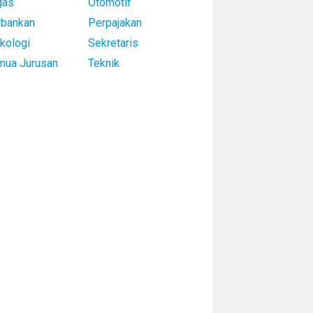
gas
Otomotif
rbankan
Perpajakan
kologi
Sekretaris
mua Jurusan
Teknik