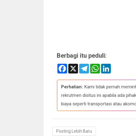
Berbagi itu peduli:
F
X
T
W
L
a
e
h
i
c
l
a
n
e
e
t
k
b
g
s
e
Perhatian:
Kami tidak pernah memint
o
r
A
d
o
a
p
I
rekrutmen disitus ini apabila ada p
k
m
p
n
biaya seperti transportasi atau akomo
Posting Lebih Baru