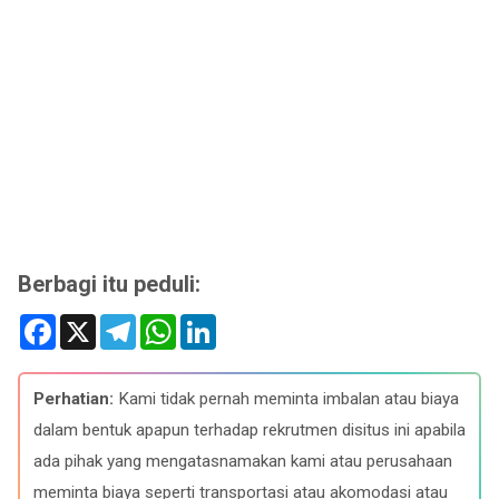
Berbagi itu peduli:
F
X
T
W
L
a
e
h
i
c
l
a
n
e
e
t
k
b
g
s
e
Perhatian:
Kami tidak pernah meminta imbalan atau biaya
o
r
A
d
o
a
p
I
dalam bentuk apapun terhadap rekrutmen disitus ini apabila
k
m
p
n
ada pihak yang mengatasnamakan kami atau perusahaan
meminta biaya seperti transportasi atau akomodasi atau