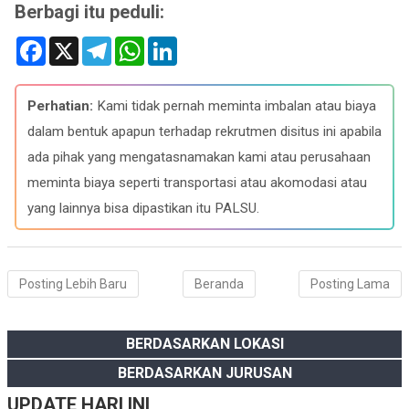
Berbagi itu peduli:
F
X
T
W
L
a
e
h
i
c
l
a
n
e
e
t
k
b
g
s
e
Perhatian:
Kami tidak pernah meminta imbalan atau biaya
o
r
A
d
o
a
p
I
dalam bentuk apapun terhadap rekrutmen disitus ini apabila
k
m
p
n
ada pihak yang mengatasnamakan kami atau perusahaan
meminta biaya seperti transportasi atau akomodasi atau
yang lainnya bisa dipastikan itu PALSU.
Posting Lebih Baru
Beranda
Posting Lama
BERDASARKAN LOKASI
BERDASARKAN JURUSAN
UPDATE HARI INI