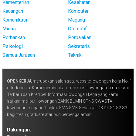
Kementerian
Kesehatan
Keuangan
Komputer
Komunikasi
Magang
Migas
Otomotif
Perbankan
Perpajakan
Psikologi
Sekretaris
Semua Jurusan
Teknik
OPENKERJA
merupakan salah satu website lowongan kerja No. 1
di Indonesia. Kami memberikan informasi lowongan kerja resmi
Terbaru dan Kredibel. Informasi lowongan kerja yang kami
sajikan meliputi lowongan BANK BUMN CPNS SWASTA,
lowongan magang, tingkat SMA SMK Sederajat D3 D4 S1 S2 S3
bagi fresh graduate ataupun berpengalaman.
Dukungan: