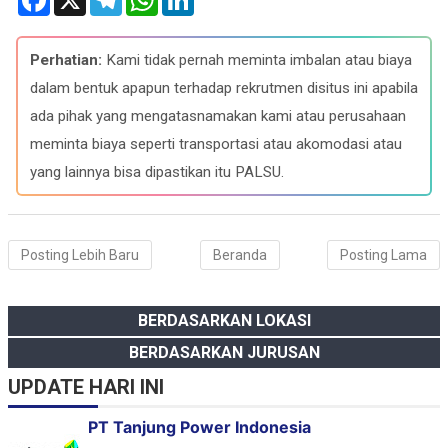
a
e
h
i
c
l
a
n
e
e
t
k
b
g
s
e
Perhatian:
Kami tidak pernah meminta imbalan atau biaya
o
r
A
d
o
a
p
I
dalam bentuk apapun terhadap rekrutmen disitus ini apabila
k
m
p
n
ada pihak yang mengatasnamakan kami atau perusahaan
meminta biaya seperti transportasi atau akomodasi atau
yang lainnya bisa dipastikan itu PALSU.
Posting Lebih Baru
Beranda
Posting Lama
BERDASARKAN LOKASI
BERDASARKAN JURUSAN
UPDATE HARI INI