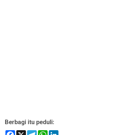
Berbagi itu peduli:
F
X
T
W
L