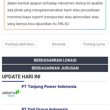
o
a
p
I
dalam bentuk apapun terhadap rekrutmen disitus ini apabila
k
m
p
n
ada pihak yang mengatasnamakan kami atau perusahaan
meminta biaya seperti transportasi atau akomodasi atau
yang lainnya bisa dipastikan itu PALSU.
Posting Lebih Baru
Beranda
Posting Lama
BERDASARKAN LOKASI
BERDASARKAN JURUSAN
UPDATE HARI INI