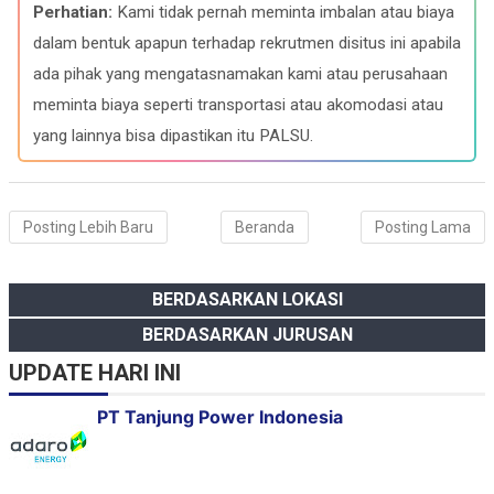
b
g
s
e
Perhatian:
Kami tidak pernah meminta imbalan atau biaya
o
r
A
d
o
a
p
I
dalam bentuk apapun terhadap rekrutmen disitus ini apabila
k
m
p
n
ada pihak yang mengatasnamakan kami atau perusahaan
meminta biaya seperti transportasi atau akomodasi atau
yang lainnya bisa dipastikan itu PALSU.
Posting Lebih Baru
Beranda
Posting Lama
BERDASARKAN LOKASI
BERDASARKAN JURUSAN
UPDATE HARI INI