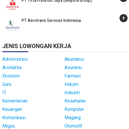
PT Tirta Fresindo Jaya (Mayora Group)
PT Aerotrans Services Indonesia
JENIS LOWONGAN KERJA
Administrasi
Akuntansi
Arsitektur
Asuransi
Ekonomi
Farmasi
Guru
Hukum
IT
Industri
Kementerian
Kesehatan
Keuangan
Komputer
Komunikasi
Magang
Migas
Otomotif