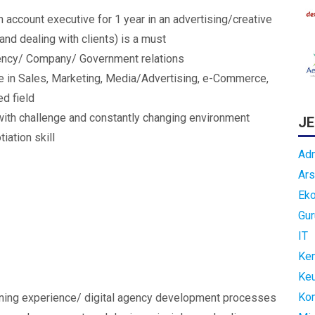
account executive for 1 year in an advertising/creative
nd dealing with clients) is a must
ency/ Company/ Government relations
 in Sales, Marketing, Media/Advertising, e-Commerce,
d field
with challenge and constantly changing environment
JE
ation skill
Adm
Ars
Ek
Gur
IT
Kem
Ke
Ko
nning experience/ digital agency development processes