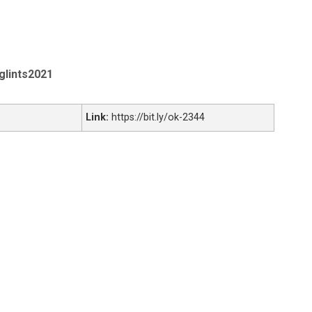
iaglints2021
Link:
https://bit.ly/ok-2344