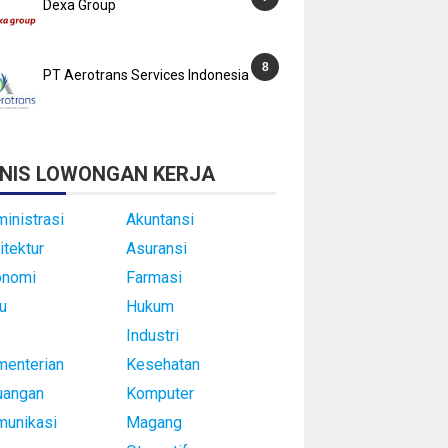
Dexa Group
PT Aerotrans Services Indonesia
NIS LOWONGAN KERJA
inistrasi
Akuntansi
itektur
Asuransi
onomi
Farmasi
u
Hukum
Industri
enterian
Kesehatan
uangan
Komputer
munikasi
Magang