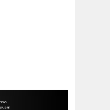
okasi
urusan