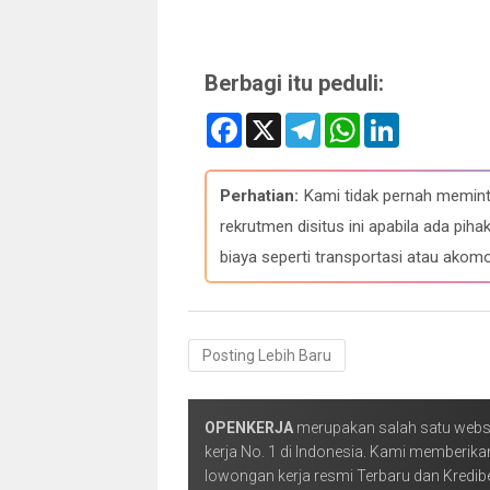
Berbagi itu peduli:
F
X
T
W
L
a
e
h
i
c
l
a
n
e
e
t
k
b
g
s
e
Perhatian:
Kami tidak pernah memint
o
r
A
d
o
a
p
I
rekrutmen disitus ini apabila ada p
k
m
p
n
biaya seperti transportasi atau akomo
Posting Lebih Baru
OPENKERJA
merupakan salah satu webs
kerja No. 1 di Indonesia. Kami memberika
lowongan kerja resmi Terbaru dan Kredibe