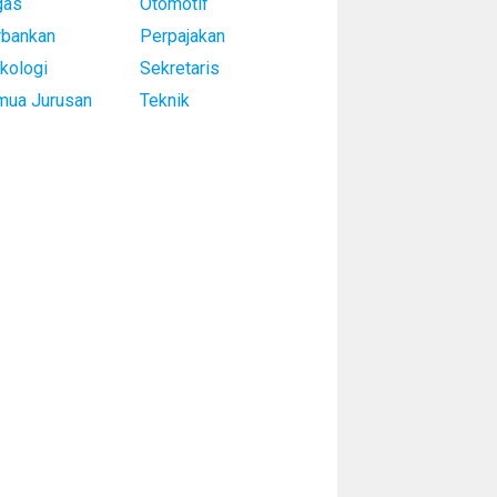
gas
Otomotif
rbankan
Perpajakan
kologi
Sekretaris
mua Jurusan
Teknik