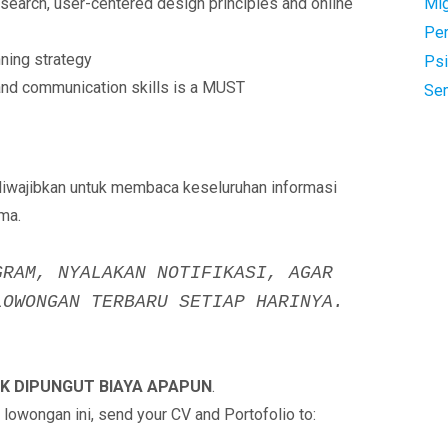
search, user-centered design principles and online
Mi
Pe
ning strategy
Psi
and communication skills is a MUST
Se
diwajibkan untuk membaca keseluruhan informasi
ma.
GRAM, NYALAKAN NOTIFIKASI, AGAR
LOWONGAN TERBARU SETIAP HARINYA.
K DIPUNGUT BIAYA APAPUN
.
i lowongan ini, send your CV and Portofolio to: