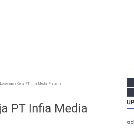
Lowongan Kerja PT Infia Media Pratama
UP
a PT Infia Media