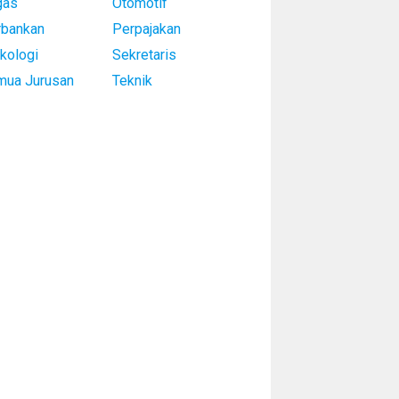
gas
Otomotif
rbankan
Perpajakan
kologi
Sekretaris
mua Jurusan
Teknik