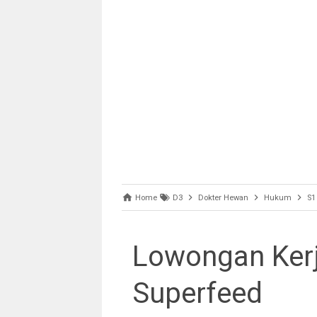
Home
D3
Dokter Hewan
Hukum
S1
Lowongan Kerj
Superfeed