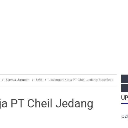
Semua Jurusan
SMK
Lowongan Kerja PT Cheil Jedang Superfeed
UP
a PT Cheil Jedang