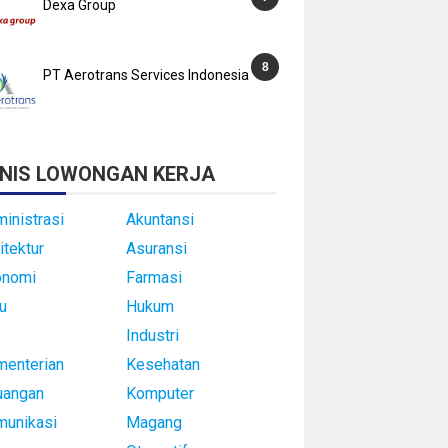
Dexa Group
PT Aerotrans Services Indonesia
NIS LOWONGAN KERJA
inistrasi
Akuntansi
itektur
Asuransi
onomi
Farmasi
u
Hukum
Industri
enterian
Kesehatan
uangan
Komputer
munikasi
Magang