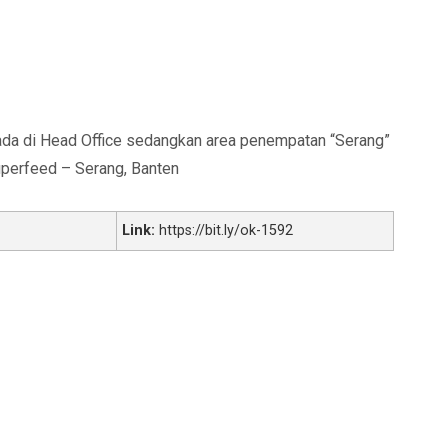
ada di Head Office sedangkan area penempatan “Serang”
uperfeed – Serang, Banten
Link:
https://bit.ly/ok-1592