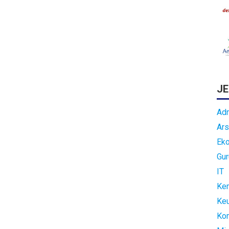
JE
Adm
Ars
Ek
Gur
IT
Kem
Ke
Ko