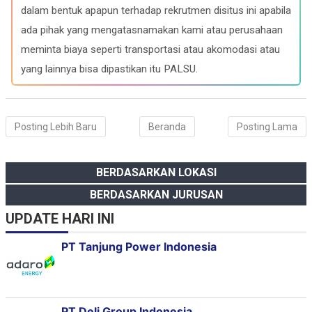
o
a
p
I
dalam bentuk apapun terhadap rekrutmen disitus ini apabila
k
m
p
n
ada pihak yang mengatasnamakan kami atau perusahaan
meminta biaya seperti transportasi atau akomodasi atau
yang lainnya bisa dipastikan itu PALSU.
Posting Lebih Baru
Beranda
Posting Lama
BERDASARKAN LOKASI
BERDASARKAN JURUSAN
UPDATE HARI INI