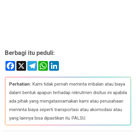
Berbagi itu peduli:
F
X
T
W
L
a
e
h
i
c
l
a
n
e
e
t
k
b
g
s
e
Perhatian:
Kami tidak pernah meminta imbalan atau biaya
o
r
A
d
o
a
p
I
dalam bentuk apapun terhadap rekrutmen disitus ini apabila
k
m
p
n
ada pihak yang mengatasnamakan kami atau perusahaan
meminta biaya seperti transportasi atau akomodasi atau
yang lainnya bisa dipastikan itu PALSU.