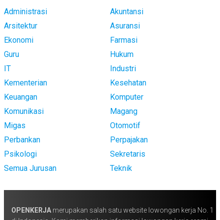
Administrasi
Akuntansi
Arsitektur
Asuransi
Ekonomi
Farmasi
Guru
Hukum
IT
Industri
Kementerian
Kesehatan
Keuangan
Komputer
Komunikasi
Magang
Migas
Otomotif
Perbankan
Perpajakan
Psikologi
Sekretaris
Semua Jurusan
Teknik
OPENKERJA
merupakan salah satu website lowongan kerja No. 1