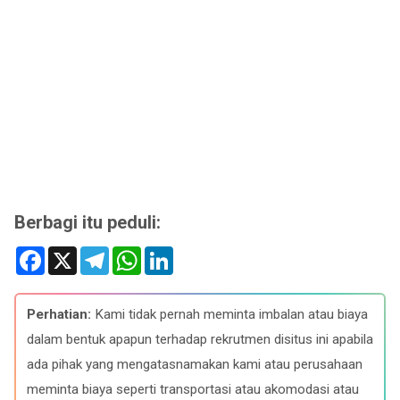
Berbagi itu peduli:
F
X
T
W
L
a
e
h
i
c
l
a
n
e
e
t
k
b
g
s
e
Perhatian:
Kami tidak pernah meminta imbalan atau biaya
o
r
A
d
o
a
p
I
dalam bentuk apapun terhadap rekrutmen disitus ini apabila
k
m
p
n
ada pihak yang mengatasnamakan kami atau perusahaan
meminta biaya seperti transportasi atau akomodasi atau