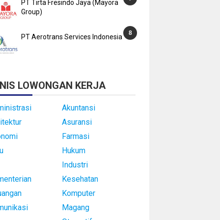
PT Tirta Fresindo Jaya (Mayora
Group)
PT Aerotrans Services Indonesia
NIS LOWONGAN KERJA
inistrasi
Akuntansi
itektur
Asuransi
onomi
Farmasi
u
Hukum
Industri
enterian
Kesehatan
uangan
Komputer
munikasi
Magang