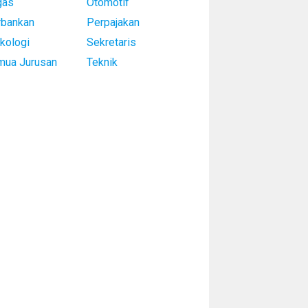
gas
Otomotif
rbankan
Perpajakan
kologi
Sekretaris
mua Jurusan
Teknik