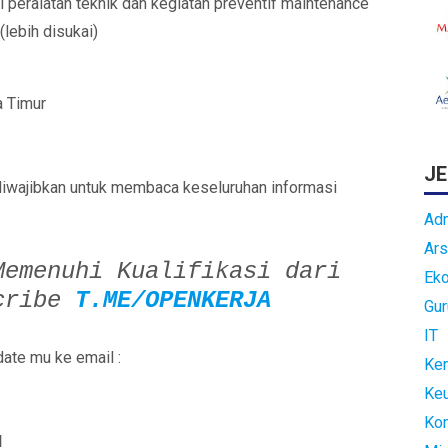
peralatan teknik dan kegiatan preventif maintenance
lebih disukai)
 Timur
JE
diwajibkan untuk membaca keseluruhan informasi
Adm
Ars
Memenuhi Kualifikasi dari
Ek
cribe
T.ME/OPENKERJA
Gur
IT
ate mu ke email :
Kem
Ke
Ko
d