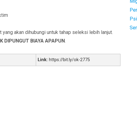
Mi
Pe
ktim
Psi
Se
yang akan dihubungi untuk tahap seleksi lebih lanjut.
K DIPUNGUT BIAYA APAPUN
.
Link:
https://bit.ly/ok-2775