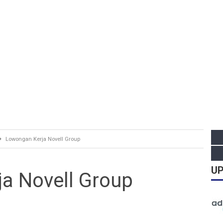
Lowongan Kerja Novell Group
UP
a Novell Group