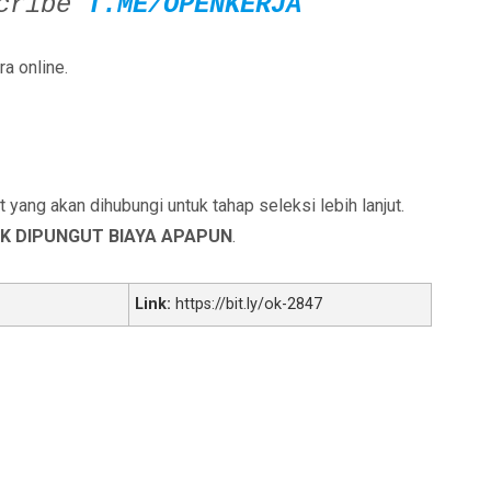
scribe
T.ME/OPENKERJA
a online.
yang akan dihubungi untuk tahap seleksi lebih lanjut.
K DIPUNGUT BIAYA APAPUN
.
Link:
https://bit.ly/ok-2847