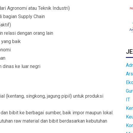
ri Agronomi atau Teknik Industri)
i bagian Supply Chain
aktif)
relasi dengan orang lain
 yang baik
onomi
JE
man
Adm
 dinas ke luar negri
Ars
Ek
Gur
 (kentang, singkong, jagung pipil) untuk produksi
IT
Kem
 dan bibit ke berbagai sumber, baik impor maupun lokal.
Ke
tuhan raw material dan bibit berdasarkan kebutuhan
Ko