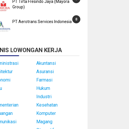
PT Tirta Fresindo Jaya (Mayora
Group)
PT Aerotrans Services Indonesia
NIS LOWONGAN KERJA
inistrasi
Akuntansi
itektur
Asuransi
onomi
Farmasi
u
Hukum
Industri
enterian
Kesehatan
uangan
Komputer
munikasi
Magang