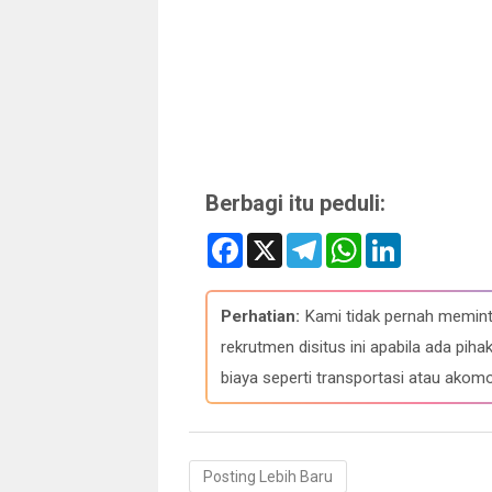
Berbagi itu peduli:
F
X
T
W
L
a
e
h
i
c
l
a
n
e
e
t
k
b
g
s
e
Perhatian:
Kami tidak pernah memint
o
r
A
d
o
a
p
I
rekrutmen disitus ini apabila ada p
k
m
p
n
biaya seperti transportasi atau akomo
Posting Lebih Baru