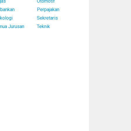
gas
Otomotif
rbankan
Perpajakan
kologi
Sekretaris
mua Jurusan
Teknik