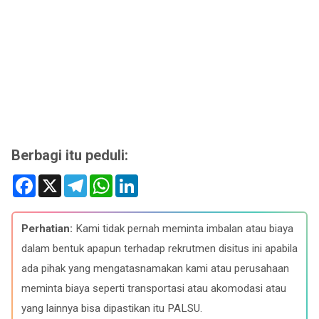
Berbagi itu peduli:
F
X
T
W
L
a
e
h
i
c
l
a
n
e
e
t
k
b
g
s
e
Perhatian:
Kami tidak pernah meminta imbalan atau biaya
o
r
A
d
o
a
p
I
dalam bentuk apapun terhadap rekrutmen disitus ini apabila
k
m
p
n
ada pihak yang mengatasnamakan kami atau perusahaan
meminta biaya seperti transportasi atau akomodasi atau
yang lainnya bisa dipastikan itu PALSU.