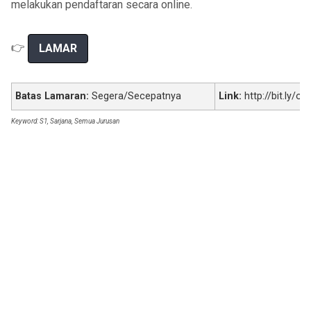
melakukan pendaftaran secara online.
👉
LAMAR
Batas Lamaran:
Segera/Secepatnya
Link:
http://bit.ly/ok
Keyword: S1, Sarjana, Semua Jurusan