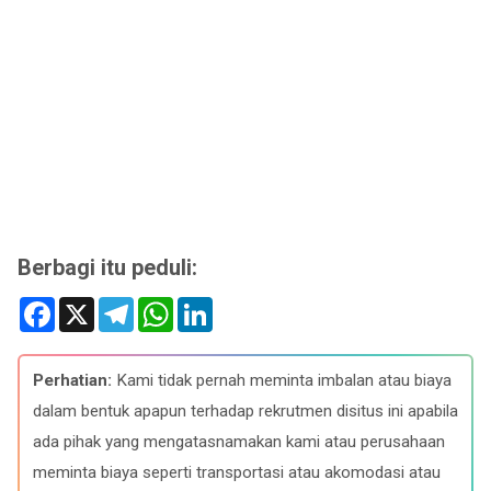
Berbagi itu peduli:
F
X
T
W
L
a
e
h
i
c
l
a
n
e
e
t
k
b
g
s
e
Perhatian:
Kami tidak pernah meminta imbalan atau biaya
o
r
A
d
o
a
p
I
dalam bentuk apapun terhadap rekrutmen disitus ini apabila
k
m
p
n
ada pihak yang mengatasnamakan kami atau perusahaan
meminta biaya seperti transportasi atau akomodasi atau