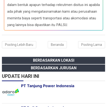
o
r
A
d
o
a
p
I
dalam bentuk apapun terhadap rekrutmen disitus ini apabila
k
m
p
n
ada pihak yang mengatasnamakan kami atau perusahaan
meminta biaya seperti transportasi atau akomodasi atau
yang lainnya bisa dipastikan itu PALSU.
Posting Lebih Baru
Beranda
Posting Lama
BERDASARKAN LOKASI
BERDASARKAN JURUSAN
UPDATE HARI INI