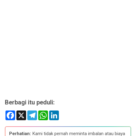
Berbagi itu peduli:
F
X
T
W
L
a
e
h
i
c
l
a
n
e
e
t
k
b
g
s
e
Perhatian:
Kami tidak pernah meminta imbalan atau biaya